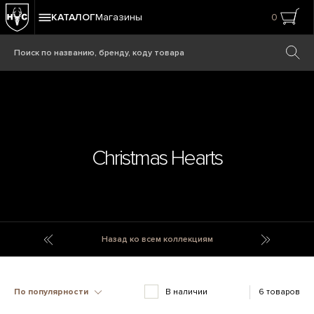
КАТАЛОГ
Магазины
0
Christmas Hearts
Christmas Figurine With Lights
CL Zero 
Назад ко всем коллекциям
По популярности
В наличии
6 товаров