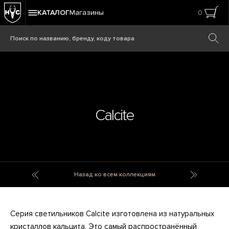
КАТАЛОГ
Магазины
0
Calcite
Cabana
Cambrai
Назад ко всем коллекциям
Серия светильников Calcite изготовлена из натуральных
кристаллов кальцита. Это самый распространённый