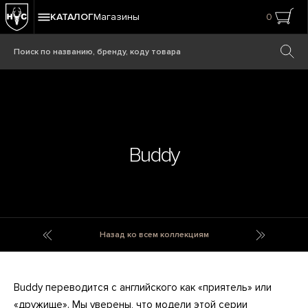
КАТАЛОГ
Магазины
0
Buddy
Brass Signs
Bull
Назад ко всем коллекциям
Buddy переводится с английского как «приятель» или
«дружище». Мы уверены, что модели этой серии