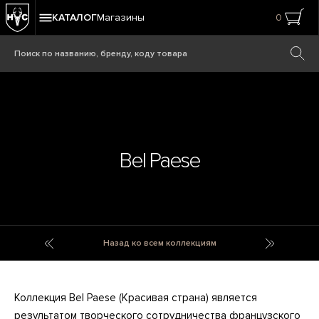
КАТАЛОГ
Магазины
0
Bel Paese
Bark
Belfiore
Назад ко всем коллекциям
Коллекция Bel Paese (Красивая страна) является
результатом творческого сотрудничества французского