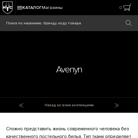
КАТАЛОГ
Магазины
0
Avenyn
Audacious
Aviator
Назад ко всем коллекциям
Сложно представить жизнь современного человека без
качественного постельного белья. Тип ткани определяет