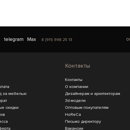
o
telegram
Max
8 (911) 998 25 13
Контакты
Контакты
плата
О компании
д за мебелью
Дизайнерам и архитекторам
врат
3d-модели
ые скидки
Оптовым покупателям
ров
HoReCa
есса
Письмо директору
ферта
Вакансии