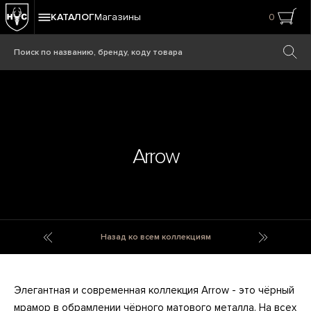
КАТАЛОГ
Магазины
0
Arrow
Aroma Candles With Lid
Arthur LL
Назад ко всем коллекциям
Элегантная и современная коллекция Arrow - это чёрный
мрамор в обрамлении чёрного матового металла. На всех