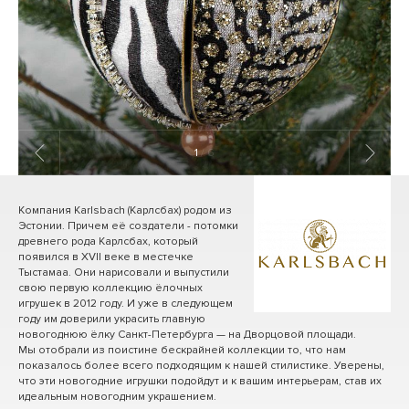
1
/ 6
Компания Karlsbach (Карлсбах) родом из
Эстонии. Причем её создатели - потомки
древнего рода Карлсбах, который
появился в XVII веке в местечке
Тыстамаа. Они нарисовали и выпустили
свою первую коллекцию ёлочных
игрушек в 2012 году. И уже в следующем
году им доверили украсить главную
новогоднюю ёлку Санкт-Петербурга — на Дворцовой площади.
Мы отобрали из поистине бескрайней коллекции то, что нам
показалось более всего подходящим к нашей стилистике. Уверены,
что эти новогодние игрушки подойдут и к вашим интерьерам, став их
идеальным новогодним украшением.