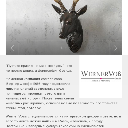
1
/ 14
“Пустите приключения в свой дом” - это
не просто девиз, а философия бренда.
Немецкая компания Werner Voss
(Вернер Фосс) в 1986 году представила
миру напольный светильник в виде
прячущегося кролика - с этого шага
началась её история. Постепенно семья
животных расширилась, освоила новые поверхности пространства:
стены, стол, потолок.
Werner Voss специализируется на интерьерном декоре и свете, но в
ассортименте можно найти и мебель, и текстиль, и посуду.
Восточные и западные культуры эклектично смешиваются,