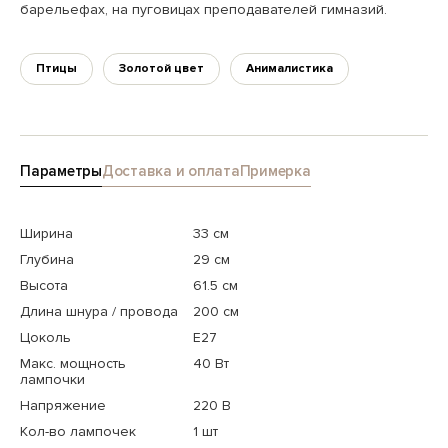
барельефах, на пуговицах преподавателей гимназий.
Птицы
Золотой цвет
Анималистика
Параметры
Доставка и оплата
Примерка
Ширина
33 см
Глубина
29 см
Высота
61.5 см
Длина шнура / провода
200 см
Цоколь
E27
Макс. мощность
40 Вт
лампочки
Напряжение
220 В
Кол-во лампочек
1 шт