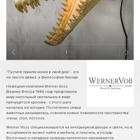
1
/ 10
“Пустите приключения в свой дом” - это
не просто девиз, а философия бренда.
Немецкая компания Werner Voss
(Вернер Фосс) в 1986 году представила
миру напольный светильник в виде
прячущегося кролика - с этого шага
началась её история. Постепенно семья
животных расширилась, освоила новые поверхности пространства:
стены, стол, потолок.
Werner Voss специализируется на интерьерном декоре и свете, но в
ассортименте можно найти и мебель, и текстиль, и посуду.
Восточные и западные культуры эклектично смешиваются,