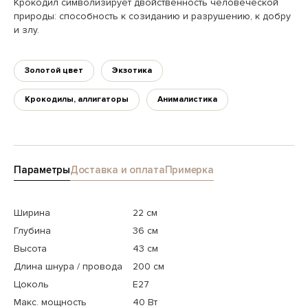
Крокодил символизирует двойственность человеческой
природы: способность к созиданию и разрушению, к добру
и злу.
Золотой цвет
Экзотика
Крокодилы, аллигаторы
Анималистика
Параметры
Доставка и оплата
Примерка
Ширина
22 см
Глубина
36 см
Высота
43 см
Длина шнура / провода
200 см
Цоколь
E27
Макс. мощность
40 Вт