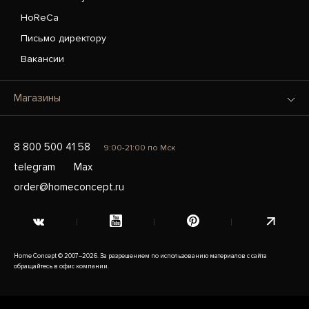
HoReCa
Письмо директору
Вакансии
Магазины
8 800 500 41 58
9:00-21:00 по Мск
telegram
Max
order@homeconcept.ru
Home Concept © 2007–2026. За разрешением по использованию материалов с сайта
обращайтесь в офис компании.