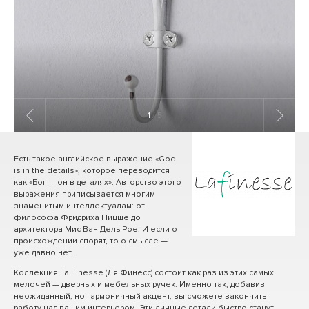
1
/ 5
Есть такое английское выражение «God
is in the details», которое переводится
как «Бог — он в деталях». Авторство этого
выражения приписывается многим
знаменитым интеллектуалам: от
философа Фридриха Ницше до
архитектора Мис Ван Дель Рое. И если о
происхождении спорят, то о смысле —
уже давно нет.
Коллекция La Finesse (Ля Финесс) состоит как раз из этих самых
мелочей — дверных и мебельных ручек. Именно так, добавив
неожиданный, но гармоничный акцент, вы сможете закончить
работу над вашим интерьером. Эти личные детали быстро станут