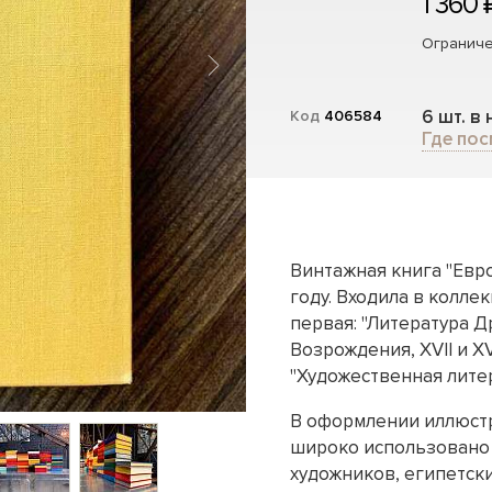
1 360 
Ограниче
6 шт. в
Код
406584
Где пос
Винтажная книга "Евро
году. Входила в колле
первая: "Литература Д
Возрождения, XVII и X
"Художественная литер
В оформлении иллюстр
широко использовано 
художников, египетск