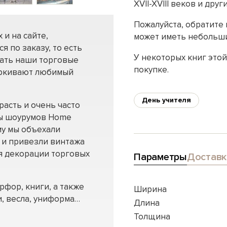
XVII-XVIII веков и др
Пожалуйста, обратите 
 и на сайте,
может иметь небольш
я по заказу, то есть
У некоторых книг это
шать наши торговые
покупке.
еркивают любимый
День учителя
расть и очень часто
ы шоурумов Home
му мы объехали
 и привезли винтажа
я декорации торговых
Параметры
Доставк
фор, книги, а также
Ширина
и, весла, униформа…
Длина
Толщина