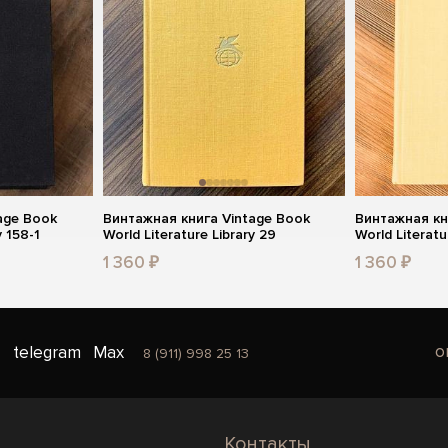
age Book
Винтажная книга Vintage Book
Винтажная кн
y 158-1
World Literature Library 29
World Literatu
1 360 ₽
1 360 ₽
o
telegram
Max
8 (911) 998 25 13
Контакты