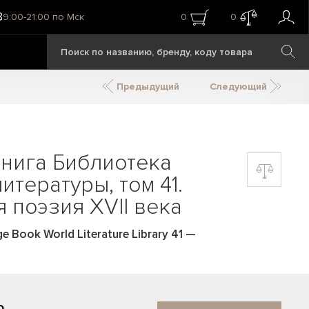
8
9:00-21:00 по Мск
0
0
Предыдущий
Следующий
нига Библиотека
итературы, том 41.
 поэзия XVII века
e Book World Literature Library 41
—