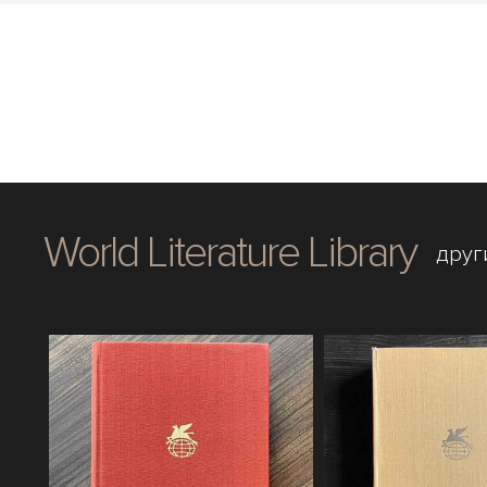
World Literature Library
друг