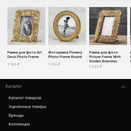
Рамка для фото Art
Фоторамка Flowery
Рамка для фото
Deco Photo Frame
Photo Frame Round
Picture Frame With
Golden Branches
3 140 ₽
1 730 ₽
3 520 ₽
Каталог
Каталог товаров
Уценённые товары
Бренды
Коллекции