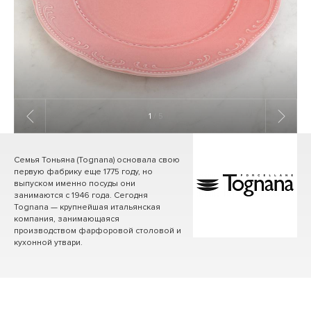
1
/ 5
Семья Тоньяна (Tognana) основала свою
первую фабрику еще 1775 году, но
выпуском именно посуды они
занимаются с 1946 года. Сегодня
Tognana — крупнейшая итальянская
компания, занимающаяся
производством фарфоровой столовой и
кухонной утвари.