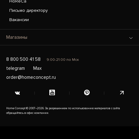
HoReCa
Письмо директору
Вакансии
Магазины
8 800 500 41 58
9:00-21:00 по Мск
telegram
Max
order@homeconcept.ru
Home Concept © 2007–2026. За разрешением по использованию материалов с сайта
обращайтесь в офис компании.