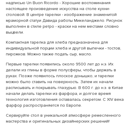
надписью Un Buon Ricordo - Хорошие воспоминания
настоящее произведение искусства на столе кухни-
столовой. В центре тарелки - изображение знаменитой
мраморной статуи Давида работы Микеланджело. Рисунок
выполнен в стиле ретро - краски на нем местами словно
выцвели.
Компактная тарелка для хлеба предназначена для
индивидуальной порции хлеба и другой выпечки - тостов,
пирожков. Можно также подать сыр, масло.
Первые тарелки появились около 9500 лет до н.э. Их
делали из глины в форме полусферы, чтобы держать в
руках. Позже появилось плоское донышко, и тарелки
можно было ставить на поверхность. Затем их начали
расписывать и покрывать глазурью. В 600 г. до н.э. в Китае
начали делать тарелки из фарфора, и долгое время
технология изготовления оставалась секретом. С XIV века
фарфор распространяется по Европе.
Сервируйте стол в уникальной атмосфере ремесленного
мастерства и оригинальных дизайнерских решений!