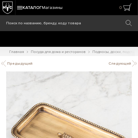
КАТАЛОГ
Магазины
0
Главная
Посуда для дома и ресторанов
Подносы, доски, подстав
Предыдущий
Следующий