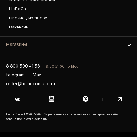
HoReCa
Письмо директору
Вакансии
Магазины
8 800 500 41 58
9:00-21:00 по Мск
telegram
Max
order@homeconcept.ru
Home Concept © 2007–2026. За разрешением по использованию материалов с сайта
обращайтесь в офис компании.