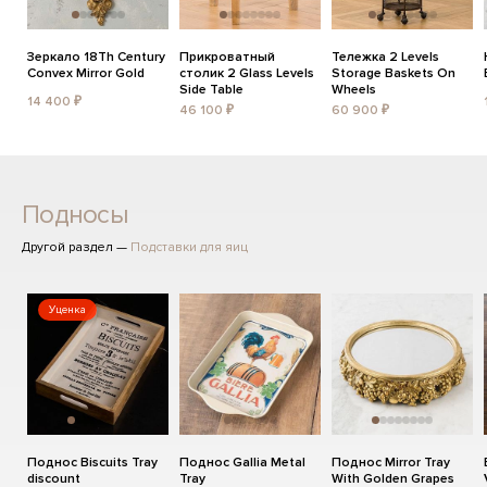
Зеркало 18Th Century
Прикроватный
Тележка 2 Levels
Convex Mirror Gold
столик 2 Glass Levels
Storage Baskets On
Side Table
Wheels
14 400 ₽
46 100 ₽
60 900 ₽
Подносы
Другой раздел —
Подставки для яиц
Уценка
Поднос Biscuits Tray
Поднос Gallia Metal
Поднос Mirror Tray
discount
Tray
With Golden Grapes