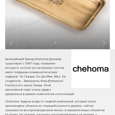
1
/ 6
Бельгийский бренд Chehoma (Шеома)
существует с 1987 года, название
которого состоит из начальных слогов
имён тогдашних коммунистических
лидеров: Че Гевара, Хо Ши Мин, Мао. Её
создатели - Эммануэль Фаш (Emmanuel
Fache) и его жена Линда. Этой
креативной паре очень трудно
удержаться в рамках комплектов и коллекций.
Chehoma, будучи когда-то первой компанией, которая стала
производить объекты из переработанного дерева, сейчас
занимается воспроизведением милых очаровательных объектов
(d'objets de charme), частично изготавливаемых из дерева, с