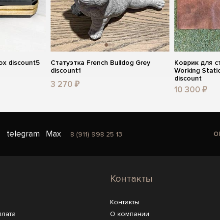
ox discount5
Статуэтка French Bulldog Grey
Коврик для с
discount1
Working Stati
discount
3 270 ₽
10 300 ₽
o
telegram
Max
8 (911) 998 25 13
Контакты
Контакты
плата
О компании