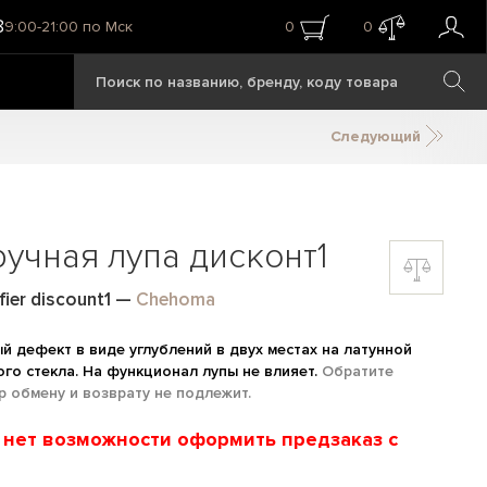
8
9:00-21:00 по Мск
0
0
Следующий
учная лупа дисконт1
ier discount1
—
Chehoma
 дефект в виде углублений в двух местах на латунной
ого стекла. На функционал лупы не влияет.
Обратите
р обмену и возврату не подлежит.
и нет возможности оформить предзаказ с