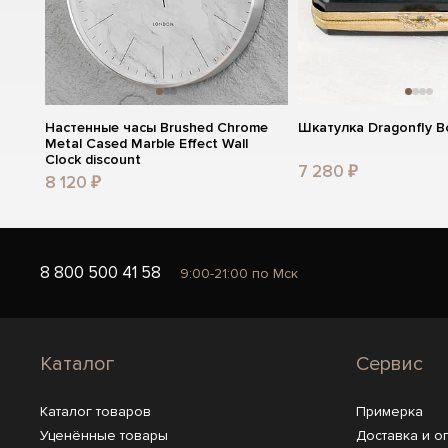
Настенные часы Brushed Chrome
Шкатулка Dragonfly B
Metal Cased Marble Effect Wall
Clock discount
7 280 ₽
8 120 ₽
8 800 500 41 58
9:00-21:00 по Мск
Каталог
Сервис
Каталог товаров
Примерка
Уценённые товары
Доставка и о