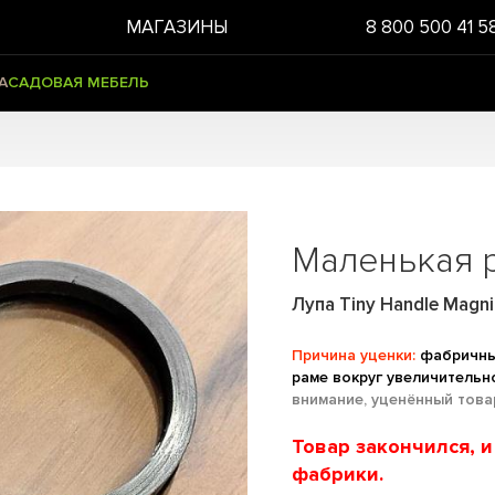
МАГАЗИНЫ
8 800 500 41 5
А
САДОВАЯ МЕБЕЛЬ
Маленькая р
Лупа Tiny Handle Magnif
Причина уценки:
фабричный
раме вокруг увеличительн
внимание, уценённый това
Товар закончился, 
фабрики.