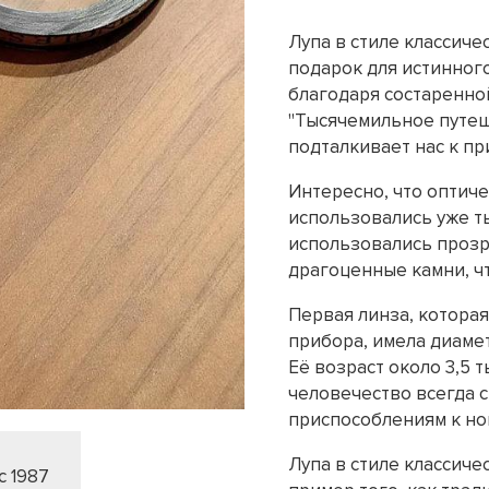
Лупа в стиле классиче
подарок для истинног
благодаря состаренно
"Тысячемильное путеш
подталкивает нас к п
Интересно, что оптич
использовались уже ты
использовались прозр
драгоценные камни, чт
Первая линза, котора
прибора, имела диамет
Её возраст около 3,5 т
человечество всегда 
приспособлениям к но
Лупа в стиле классиче
с 1987