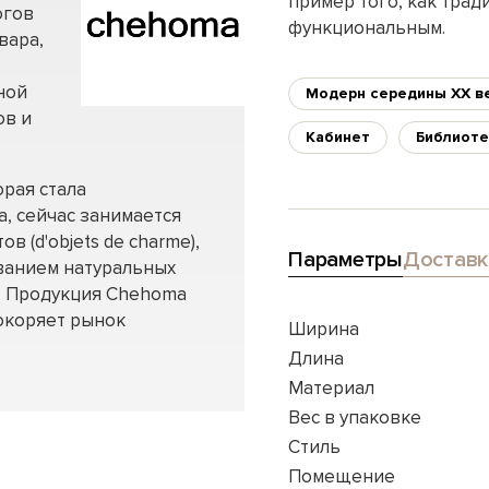
пример того, как тра
огов
функциональным.
вара,
ной
Модерн середины XX в
ов и
Кабинет
Библиоте
орая стала
, сейчас занимается
 (d'objets de charme),
Параметры
Доставк
ованием натуральных
а. Продукция Chehoma
окоряет рынок
Ширина
Длина
Материал
Вес в упаковке
Стиль
Помещение