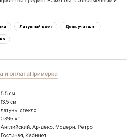
диционный предмет может быть современным и
ека
Латунный цвет
День учителя
ка
а и оплата
Примерка
5.5 см
13.5 см
латунь, стекло
0.396 кг
Английский, Ар-деко, Модерн, Ретро
Гостиная, Кабинет