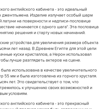
ского английского кабинета - это идеальный
о джентльмена. Изделие излучает особый шарм
й латуни на поверхности и надписи-пословице
ествие начинается с одного шага". Эта пословица
ринятию решения и старту новых начинаний.
еские устройства для увеличения размера объекта
сячи лет назад. В Древнем Египте для этой цели
ачные куски кристаллов, а Нерон использовал
обы лучше разглядеть актеров на сцене.
я была использована в качестве увеличительного
р 55 мм и была изготовлена из горного хрусталя.
ысяч лет. Это свидетельствует о том, что
стремилось к улучшению своих возможностей и
вым условиям.
ского английского кабинета - это прекрасный