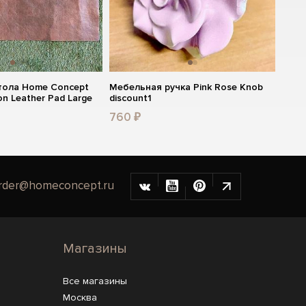
тола Home Concept
Мебельная ручка Pink Rose Knob
on Leather Pad Large
discount1
760 ₽
rder@homeconcept.ru
Магазины
Все магазины
Москва