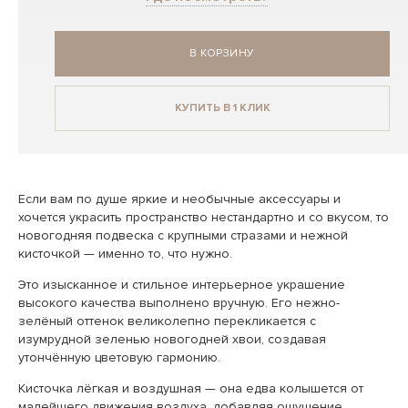
В КОРЗИНУ
КУПИТЬ В 1 КЛИК
Если вам по душе яркие и необычные аксессуары и
хочется украсить пространство нестандартно и со вкусом, то
новогодняя подвеска с крупными стразами и нежной
кисточкой — именно то, что нужно.
Это изысканное и стильное интерьерное украшение
высокого качества выполнено вручную. Его нежно-
зелёный оттенок великолепно перекликается с
изумрудной зеленью новогодней хвои, создавая
утончённую цветовую гармонию.
Кисточка лёгкая и воздушная — она едва колышется от
малейшего движения воздуха, добавляя ощущение