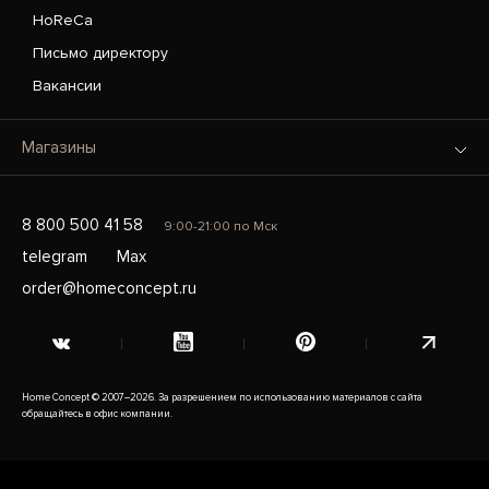
HoReCa
Письмо директору
Вакансии
Магазины
8 800 500 41 58
9:00-21:00 по Мск
telegram
Max
order@homeconcept.ru
Home Concept © 2007–2026. За разрешением по использованию материалов с сайта
обращайтесь в офис компании.