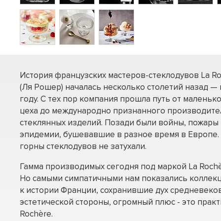
История французских мастеров-стеклодувов La R
(Ля Рошер) началась несколько столетий назад — 
году. С тех пор компания прошла путь от маленьк
цеха до международно признанного производите
стеклянных изделий. Позади были войны, пожары
эпидемии, бушевавшие в разное время в Европе.
горны стеклодувов не затухали.
Гамма производимых сегодня под маркой La Rochè
Но самыми симпатичными нам показались коллекц
к истории Франции, сохранившие дух средневеко
эстетической стороны, огромный плюс - это практ
Rochère.