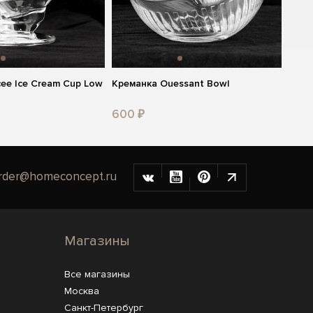
cee Ice Cream Cup Low
Креманка Ouessant Bowl
600 ₽
rder@homeconcept.ru
Магазины
Все магазины
Москва
Санкт-Петербург