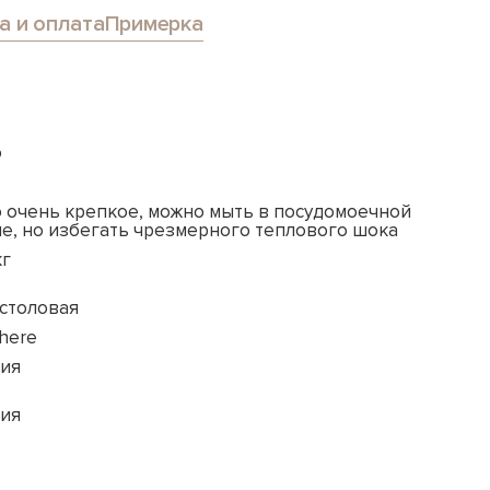
а и оплата
Примерка
о
о очень крепкое, можно мыть в посудомоечной
е, но избегать чрезмерного теплового шока
кг
-столовая
here
ия
ия