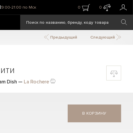
8
9:00-21:00 по Мск
0
0
Предыдущий
Следующий
ити
eam Dish
—
La Rochere
В КОРЗИНУ