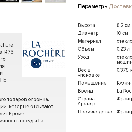
Параметры
Доставк
Высота
8.2 см
Диаметр
10 см
Материал
стекл
ochère
Объём
0.23 л
в 1475
Уход
стекл
ого
машин
ля
Вес в
0.378 
 и
упаковке
 Но
Помещение
Кухня
Бренд
La Roc
Страна
Франц
re товаров огромна.
бренда
ии, которые отсылают
Производство
Франц
вья. Кроме
ичность посуды La