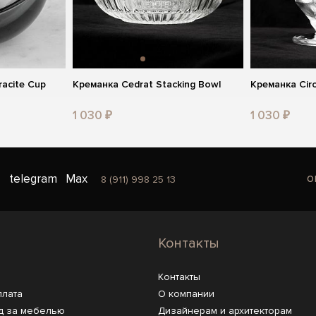
racite Cup
Креманка Cedrat Stacking Bowl
Креманка Cir
1 030 ₽
1 030 ₽
o
telegram
Max
8 (911) 998 25 13
Контакты
Контакты
плата
О компании
д за мебелью
Дизайнерам и архитекторам