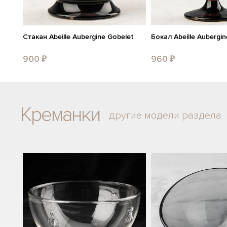
Стакан Abeille Aubergine Gobelet
Бокал Abeille Aubergin
900 ₽
960 ₽
Креманки
другие модели раздела