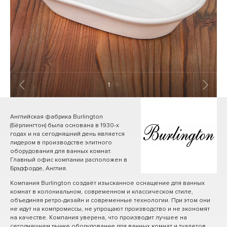
1
/ 8
Английская фабрика Burlington
(Бёрлингтон) была основана в 1930-х
годах и на сегодняшний день является
лидером в производстве элитного
оборудования для ванных комнат.
Главный офис компании расположен в
Брэдфорде, Англия.
Компания Burlington создаёт изысканное оснащение для ванных
комнат в колониальном, современном и классическом стиле,
объединяя ретро-дизайн и современные технологии. При этом они
не идут на компромиссы, не упрощают производство и не экономят
на качестве. Компания уверена, что производит лучшее на
сегодняшнем рынке оборудование для ванных комнат и туалетов.