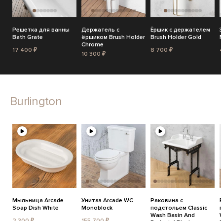
Решетка для ванны
Держатель с
Ёршик с держателем
Bath Grate
ёршиком Brush Holder
Brush Holder Gold
Chrome
17 400 ₽
8 700 ₽
10 300 ₽
Burlington
Мыльница Arcade
Унитаз Arcade WC
Раковина с
Soap Dish White
Monoblock
подстольем Classic
Wash Basin And
2 300 ₽
155 700 ₽