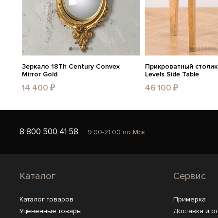
Зеркало 18Th Century Convex
Прикроватный столик 
Mirror Gold
Levels Side Table
14 400 ₽
46 100 ₽
8 800 500 41 58
9:00-21:00 по Мск
Каталог
Сервис
Каталог товаров
Примерка
Уценённые товары
Доставка и о