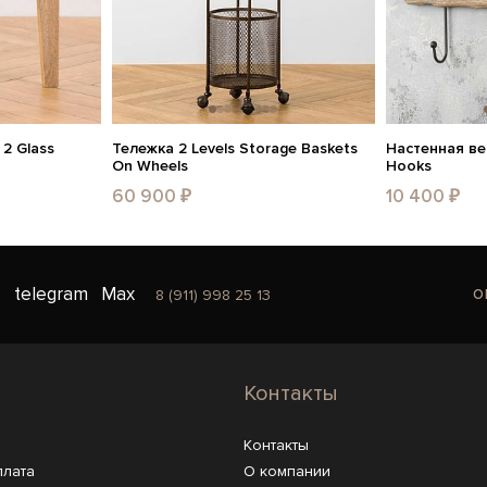
2 Glass
Тележка 2 Levels Storage Baskets
Настенная ве
On Wheels
Hooks
60 900 ₽
10 400 ₽
o
telegram
Max
8 (911) 998 25 13
Контакты
Контакты
плата
О компании