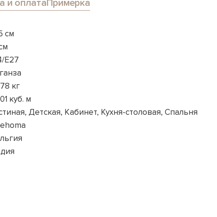
а и оплата
Примерка
.5 см
 см
4/E27
ганза
078 кг
001 куб. м
стиная, Детская, Кабинет, Кухня-столовая, Спальня
hehoma
льгия
дия