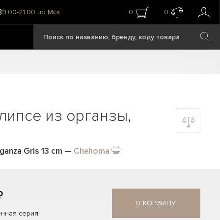
8
9:00-21:00 по Мск
0
0
липсе из органзы,
anza Gris 13 cm
—
Chehoma
₽
В КОРЗИНУ
нная серия!