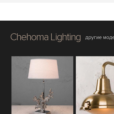
Chehoma Lighting
другие мод