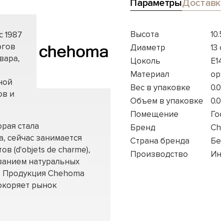
Параметры
Доставк
Высота
10
с 1987
огов
Диаметр
13
вара,
Цоколь
E1
Материал
ор
ной
Вес в упаковке
0.
ов и
Объем в упаковке
0.
Помещение
Го
орая стала
Бренд
C
, сейчас занимается
Страна бренда
Бе
 (d'objets de charme),
Производство
Ин
ованием натуральных
а. Продукция Chehoma
окоряет рынок