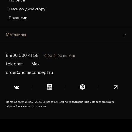
HoReCa
Письмо директору
Вакансии
Магазины
8 800 500 41 58
9:00-21:00 по Мск
telegram
Max
order@homeconcept.ru
Home Concept © 2007–2026. За разрешением по использованию материалов с сайта
обращайтесь в офис компании.