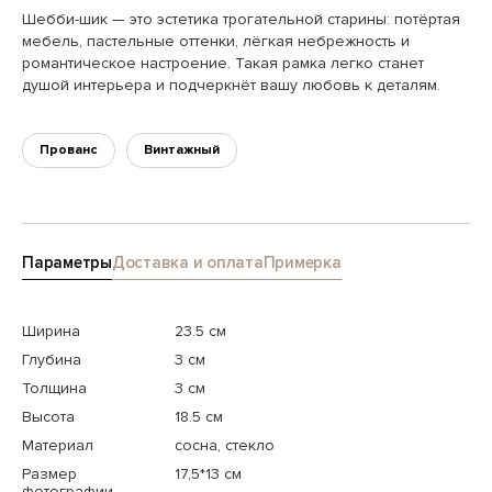
Шебби-шик — это эстетика трогательной старины: потёртая
мебель, пастельные оттенки, лёгкая небрежность и
романтическое настроение. Такая рамка легко станет
душой интерьера и подчеркнёт вашу любовь к деталям.
Прованс
Винтажный
Параметры
Доставка и оплата
Примерка
Ширина
23.5 см
Глубина
3 см
Толщина
3 см
Высота
18.5 см
Материал
сосна, стекло
Размер
17,5*13 см
фотографии