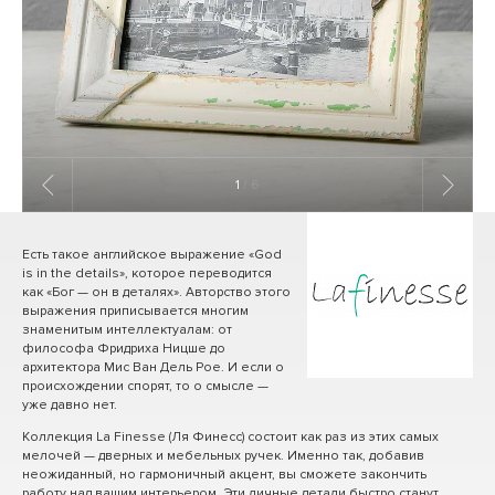
1
/ 6
Есть такое английское выражение «God
is in the details», которое переводится
как «Бог — он в деталях». Авторство этого
выражения приписывается многим
знаменитым интеллектуалам: от
философа Фридриха Ницше до
архитектора Мис Ван Дель Рое. И если о
происхождении спорят, то о смысле —
уже давно нет.
Коллекция La Finesse (Ля Финесс) состоит как раз из этих самых
мелочей — дверных и мебельных ручек. Именно так, добавив
неожиданный, но гармоничный акцент, вы сможете закончить
работу над вашим интерьером. Эти личные детали быстро станут