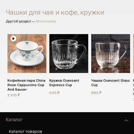
Чашки для чая и кофе, кружки
Другой раздел —
Молочники
Кофейная пара China
Кружка Ouessant
Чашка Ouessant Glass
Rose Cappuccino Cup
Espresso Cup
Cup
And Saucer
640 ₽
880 ₽
3 610 ₽
Каталог
Каталог товаров