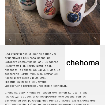
1
/ 16
Бельгийский бренд Chehoma (Шеома)
существует с 1987 года, название
которого состоит из начальных слогов
имён тогдашних коммунистических
лидеров: Че Гевара, Хо Ши Мин, Мао. Её
создатели - Эммануэль Фаш (Emmanuel
Fache) и его жена Линда. Этой
креативной паре очень трудно
удержаться в рамках комплектов и коллекций.
Chehoma, будучи когда-то первой компанией, которая стала
производить объекты из переработанного дерева, сейчас
занимается воспроизведением милых очаровательных объектов
(d'objets de charme), частично изготавливаемых из дерева, с