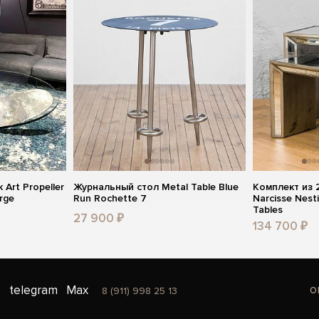
Art Propeller
Журнальный стол Metal Table Blue
Комплект из 2
rge
Run Rochette 7
Narcisse Nest
Tables
27 900 ₽
134 700 ₽
o
telegram
Max
8 (911) 998 25 13