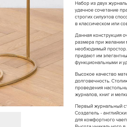
Набор из двух журналь
удачное сочетание пра
строгих силуэтов спо
в классическом или со
Данная конструкция о
размера при желании 
необходимый простор.
придают им элегантный
функциональными и у
Высокое качество мат
долговечность. Столи
проведения настольны
журналов, книг и мелк
Первый журнальный сто
Создатель - английски
для комфортного чаепи
Высота уникального в 