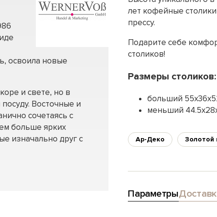
лет кофейные столики 
прессу.
986
виде
Подарите себе комфор
столиков!
ь, освоила новые
Размеры столиков:
оре и свете, но в
больший 55х36х5
 посуду. Восточные и
меньший 44.5х28х
анично сочетаясь с
Чем больше ярких
ые изначально друг с
Ар-Деко
Золотой 
Параметры
Доставк