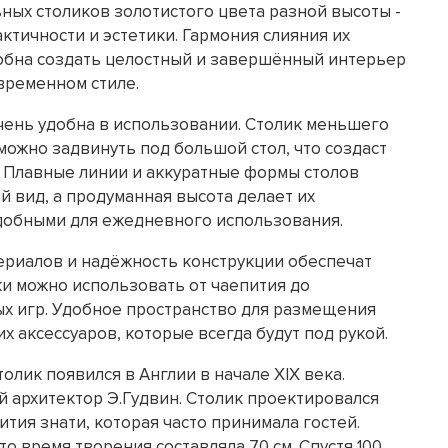
ных столиков золотистого цвета разной высоты -
ктичности и эстетики. Гармония слияния их
собна создать целостный и завершённый интерьер
временном стиле.
чень удобна в использовании. Столик меньшего
можно задвинуть под большой стол, что создаст
 Плавные линии и аккуратные формы столов
 вид, а продуманная высота делает их
добными для ежедневного использования.
ериалов и надёжность конструкции обеспечат
ки можно использовать от чаепития до
х игр. Удобное пространство для размещения
их аксессуаров, которые всегда будут под рукой.
лик появился в Англии в начале XIX века.
й архитектор Э.Гудвин. Столик проектировался
тия знати, которая часто принимала гостей.
то время творения составляла 70 см. Спустя 100