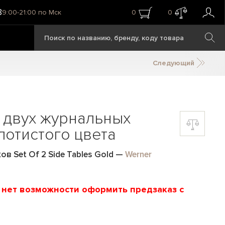
8
9:00-21:00 по Мск
0
0
Следующий
 двух журнальных
лотистого цвета
ов Set Of 2 Side Tables Gold
—
Werner
и нет возможности оформить предзаказ с