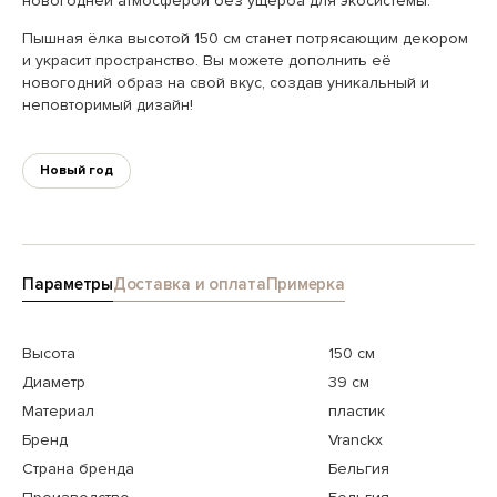
новогодней атмосферой без ущерба для экосистемы.
Пышная ёлка высотой 150 см станет потрясающим декором
и украсит пространство. Вы можете дополнить её
новогодний образ на свой вкус, создав уникальный и
неповторимый дизайн!
Новый год
Параметры
Доставка и оплата
Примерка
Высота
150 см
Диаметр
39 см
Материал
пластик
Бренд
Vranckx
Страна бренда
Бельгия