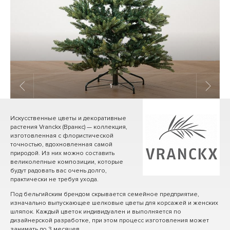
1
/ 7
Искусственные цветы и декоративные
растения Vranckx (Вранкс) — коллекция,
изготовленная с флористической
точностью, вдохновленная самой
природой. Из них можно составить
великолепные композиции, которые
будут радовать вас очень долго,
практически не требуя ухода.
Под бельгийским брендом скрывается семейное предприятие,
изначально выпускающее шелковые цветы для корсажей и женских
шляпок. Каждый цветок индивидуален и выполняется по
дизайнерской разработке, при этом процесс изготовления может
занимать до 3 месяцев.