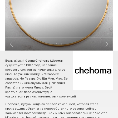
1
/ 8
Бельгийский бренд Chehoma (Шеома)
существует с 1987 года, название
которого состоит из начальных слогов
имён тогдашних коммунистических
лидеров: Че Гевара, Хо Ши Мин, Мао. Её
создатели - Эммануэль Фаш (Emmanuel
Fache) и его жена Линда. Этой
креативной паре очень трудно
удержаться в рамках комплектов и коллекций.
Chehoma, будучи когда-то первой компанией, которая стала
производить объекты из переработанного дерева, сейчас
занимается воспроизведением милых очаровательных объектов
(d'objets de charme), частично изготавливаемых из дерева, с