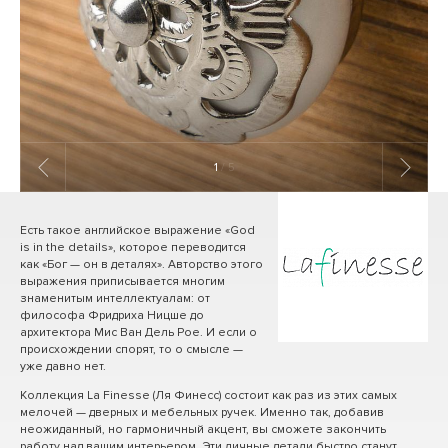
1
/ 5
Есть такое английское выражение «God
is in the details», которое переводится
как «Бог — он в деталях». Авторство этого
выражения приписывается многим
знаменитым интеллектуалам: от
философа Фридриха Ницше до
архитектора Мис Ван Дель Рое. И если о
происхождении спорят, то о смысле —
уже давно нет.
Коллекция La Finesse (Ля Финесс) состоит как раз из этих самых
мелочей — дверных и мебельных ручек. Именно так, добавив
неожиданный, но гармоничный акцент, вы сможете закончить
работу над вашим интерьером. Эти личные детали быстро станут