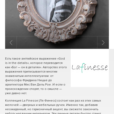
1
/ 4
Есть такое английское выражение «God
is in the details», которое переводится
как «Бог — он в деталях». Авторство этого
выражения приписывается многим
знаменитым интеллектуалам: от
философа Фридриха Ницше до
архитектора Мис Ван Дель Рое. И если о
происхождении спорят, то о смысле —
уже давно нет.
Коллекция La Finesse (Ля Финесс) состоит как раз из этих самых
мелочей — дверных и мебельных ручек. Именно так, добавив
неожиданный, но гармоничный акцент, вы сможете закончить
работу над вашим интерьером. Эти личные детали быстро станут