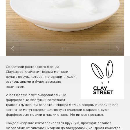
1
/ 15
Создатели ростовского бренда
Claystreet (Клэйстрит) всегда мечтали
делать посуду, которая не оставит людей
равнодушными и будет заряжать
позитивом.
И вот более 7 лет очаровательные
фарфоровые зверушки согревают
трапезы душевной теплотой. Иногда белые озорные кролики или
котята не могут сдержаться: воруют сладости с тарелок, суют
фарфоровые носики в чашки с чаем. Но им все прощают.
Каждое изделие изготавливается вручную, проходит 7 этапов
обработки: от гипсовой модели до глазуровки и контроля качества.