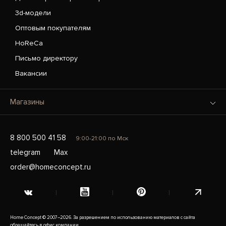
3d-модели
Оптовым покупателям
HoReCa
Письмо директору
Вакансии
Магазины
8 800 500 41 58
9:00-21:00 по Мск
telegram
Max
order@homeconcept.ru
Home Concept © 2007–2026. За разрешением по использованию материалов с сайта
обращайтесь в офис компании.