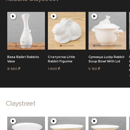
Ваза Ballet Rabbits
Статуэтка Little
Супница Lucky Rabbit
Vase
Rabbit Figurine
Soup Bowl With Lid
8 960 ₽
1 600 ₽
5 150 ₽
Claystreet