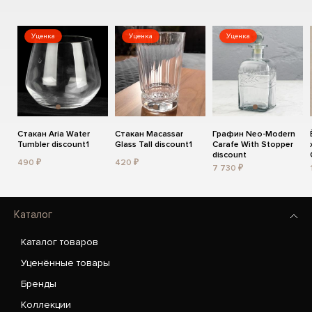
Уценка
Уценка
Уценка
Стакан Aria Water
Стакан Macassar
Графин Neo-Modern
Tumbler discount1
Glass Tall discount1
Carafe With Stopper
discount
490 ₽
420 ₽
7 730 ₽
Каталог
Каталог товаров
Уценённые товары
Бренды
Коллекции