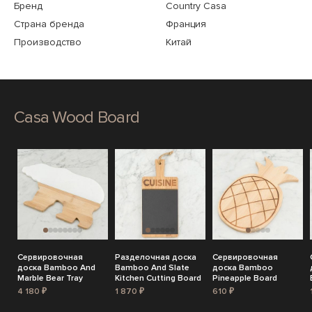
Бренд
Country Casa
Страна бренда
Франция
Производство
Китай
Casa Wood Board
Сервировочная
Разделочная доска
Сервировочная
доска Bamboo And
Bamboo And Slate
доска Bamboo
Marble Bear Tray
Kitchen Cutting Board
Pineapple Board
4 180 ₽
1 870 ₽
610 ₽