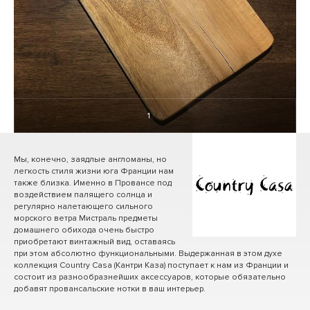
1
/ 0
Мы, конечно, заядлые англоманы, но
легкость стиля жизни юга Франции нам
также близка. Именно в Провансе под
воздействием палящего солнца и
регулярно налетающего сильного
морского ветра Мистраль предметы
домашнего обихода очень быстро
приобретают винтажный вид, оставаясь
при этом абсолютно функциональными. Выдержанная в этом духе
коллекция Country Casa (Кантри Каза) поступает к нам из Франции и
состоит из разнообразнейших аксессуаров, которые обязательно
добавят провансальские нотки в ваш интерьер.