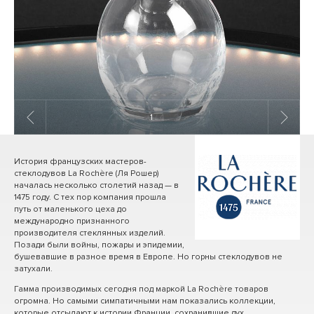
1
/ 4
История французских мастеров-
стеклодувов La Rochère (Ля Рошер)
началась несколько столетий назад — в
1475 году. С тех пор компания прошла
путь от маленького цеха до
международно признанного
производителя стеклянных изделий.
Позади были войны, пожары и эпидемии,
бушевавшие в разное время в Европе. Но горны стеклодувов не
затухали.
Гамма производимых сегодня под маркой La Rochère товаров
огромна. Но самыми симпатичными нам показались коллекции,
которые отсылают к истории Франции, сохранившие дух