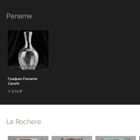
Paname
Графин Paname
Carafe
7 470 ₽
La Rochere