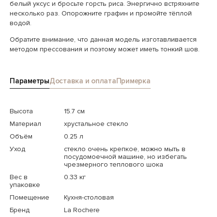
белый уксус и бросьте горсть риса. Энергично встряхните
несколько раз. Опорожните графин и промойте тёплой
водой.
Обратите внимание, что данная модель изготавливается
методом прессования и поэтому может иметь тонкий шов.
Параметры
Доставка и оплата
Примерка
Высота
15.7 см
Материал
хрустальное стекло
Объём
0.25 л
Уход
стекло очень крепкое, можно мыть в
посудомоечной машине, но избегать
чрезмерного теплового шока
Вес в
0.33 кг
упаковке
Помещение
Кухня-столовая
Бренд
La Rochere