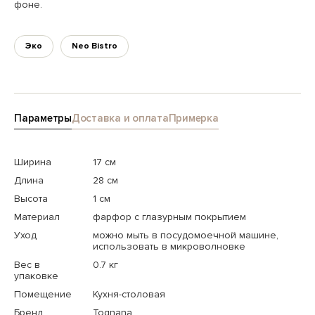
фоне.
Эко
Neo Bistro
Параметры
Доставка и оплата
Примерка
Ширина
17 см
Длина
28 см
Высота
1 см
Материал
фарфор с глазурным покрытием
Уход
можно мыть в посудомоечной машине,
использовать в микроволновке
Вес в
0.7 кг
упаковке
Помещение
Кухня-столовая
Бренд
Tognana