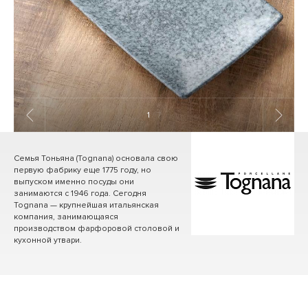
1
/ 7
Семья Тоньяна (Tognana) основала свою
первую фабрику еще 1775 году, но
выпуском именно посуды они
занимаются с 1946 года. Сегодня
Tognana — крупнейшая итальянская
компания, занимающаяся
производством фарфоровой столовой и
кухонной утвари.