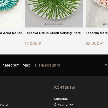
о Aqua Round
Тарелка Life In Green Serving Plate
Тарелка Mare 
17 000 ₽
32 000 ₽
o
telegram
Max
8 (911) 998 25 13
Контакты
Контакты
плата
О компании