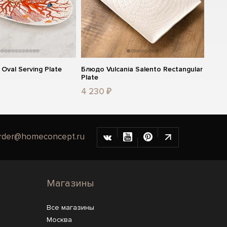
Oval Serving Plate
Блюдо Vulcania Salento Rectangular
Plate
4 230 ₽
rder@homeconcept.ru
Магазины
Все магазины
Москва