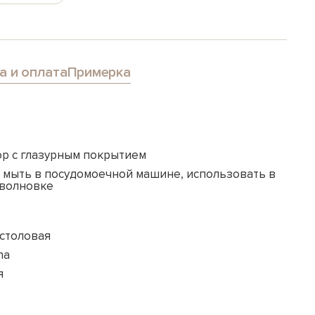
а и оплата
Примерка
р с глазурным покрытием
 мыть в посудомоечной машине, использовать в
волновке
-столовая
na
я