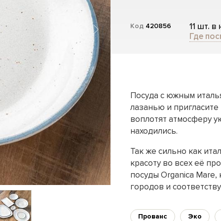
11 шт. в
Код
420856
Где пос
Посуда с южным италь
лазанью и пригласите
воплотят атмосферу ую
находились.
Так же сильно как ита
красоту во всех её п
посуды Organica Mare,
городов и соответств
Прованс
Эко