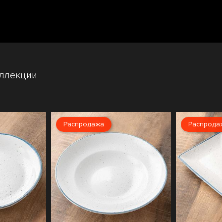
оллекции
Распродажа
Распрода