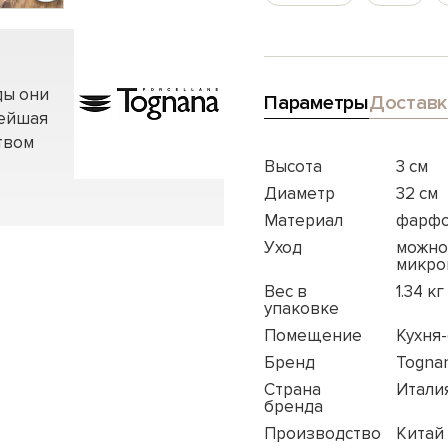
ды они
Параметры
Доставк
нейшая
твом
Высота
3 см
Диаметр
32 см
Материал
фарфо
Уход
можно
микро
Вес в
1.34 кг
упаковке
Помещение
Кухня
Бренд
Togna
Страна
Итали
бренда
Производство
Китай