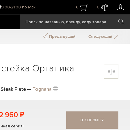
8
9:00-21:00 по Мск
0
0
Предыдущий
Следующий
 стейка Органика
Steak Plate
—
Tognana
2 960 ₽
В КОРЗИНУ
нная серия!