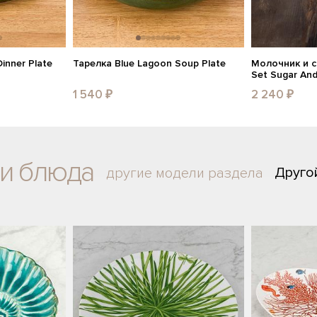
inner Plate
Тарелка Blue Lagoon Soup Plate
Молочник и с
Set Sugar An
1 540 ₽
2 240 ₽
 и блюда
Друго
другие модели раздела