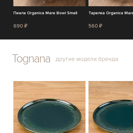
Пиала Organica Mare Bowl Small
Тарелка Organica Mare
690 ₽
560 ₽
Tognana
другие модели бренда