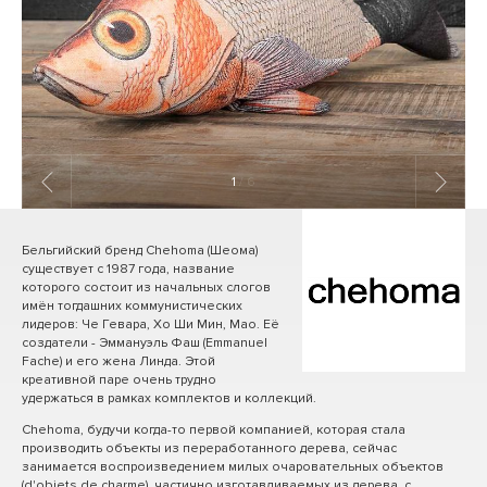
1
/ 6
Бельгийский бренд Chehoma (Шеома)
существует с 1987 года, название
которого состоит из начальных слогов
имён тогдашних коммунистических
лидеров: Че Гевара, Хо Ши Мин, Мао. Её
создатели - Эммануэль Фаш (Emmanuel
Fache) и его жена Линда. Этой
креативной паре очень трудно
удержаться в рамках комплектов и коллекций.
Chehoma, будучи когда-то первой компанией, которая стала
производить объекты из переработанного дерева, сейчас
занимается воспроизведением милых очаровательных объектов
(d'objets de charme), частично изготавливаемых из дерева, с