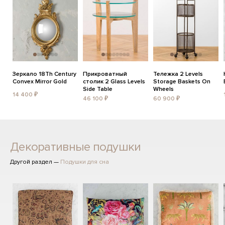
Зеркало 18Th Century
Прикроватный
Тележка 2 Levels
Convex Mirror Gold
столик 2 Glass Levels
Storage Baskets On
Side Table
Wheels
14 400 ₽
46 100 ₽
60 900 ₽
Декоративные подушки
Другой раздел —
Подушки для сна