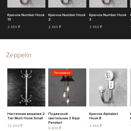
Крючок Number Hook
Крючок Number Hook
Крючок Number Hook
10
2
3
2 450 ₽
2 450 ₽
2 450 ₽
Zeppelin
Распродажа
Настенная вешалка 2
Подвесной
Крючок Alphabet
Tier Multi Hook Small
светильник 3 Rays
Hook B
Pendant
73 200 ₽
2 450 ₽
6 830 ₽