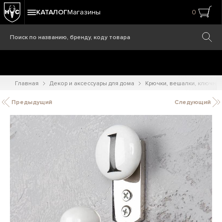
КАТАЛОГ
Магазины
0
Главная
Декор и аксессуары для дома
Крючки, вешалки, ключни
Предыдущий
Следующий