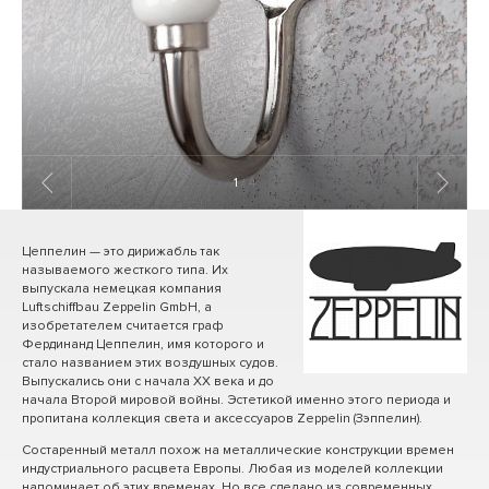
1
/ 4
Цеппелин — это дирижабль так
называемого жесткого типа. Их
выпускала немецкая компания
Luftschiffbau Zeppelin GmbH, а
изобретателем считается граф
Фердинанд Цеппелин, имя которого и
стало названием этих воздушных судов.
Выпускались они с начала ХХ века и до
начала Второй мировой войны. Эстетикой именно этого периода и
пропитана коллекция света и аксессуаров Zeppelin (Зэппелин).
Состаренный металл похож на металлические конструкции времен
индустриального расцвета Европы. Любая из моделей коллекции
напоминает об этих временах. Но все сделано из современных