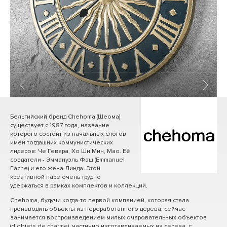
1
/ 8
Бельгийский бренд Chehoma (Шеома)
существует с 1987 года, название
которого состоит из начальных слогов
имён тогдашних коммунистических
лидеров: Че Гевара, Хо Ши Мин, Мао. Её
создатели - Эммануэль Фаш (Emmanuel
Fache) и его жена Линда. Этой
креативной паре очень трудно
удержаться в рамках комплектов и коллекций.
Chehoma, будучи когда-то первой компанией, которая стала
производить объекты из переработанного дерева, сейчас
занимается воспроизведением милых очаровательных объектов
(d'objets de charme), частично изготавливаемых из дерева, с