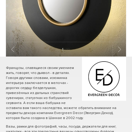
1
/ 10
Французы, славящиеся своим умением
жить, говорят, что дьявол - в деталях.
Говоря другими словами, изюминка
интерьера заключается в мелочах -
дорогих сердцу безделушках,
привезённых из дальных странствий
сувенирах, статуэтках из бабушкиного
серванта. А если ваша бабушка не
оставила вам такого наследства, можете обратить внимание на
предметы декора компании Evergreen Decor (Эвергрин Декор),
которая была создана в Шанхае в 2002 году.
Вазы, рамки для фотографий, часы, посуда, держатели для книг,
шкатулки - все эти прелестные вещицы одухотворены флёром