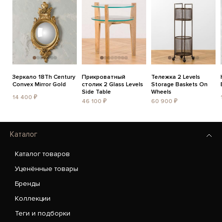
Зеркало 18Th Century
Прикроватный
Тележка 2 Levels
Convex Mirror Gold
столик 2 Glass Levels
Storage Baskets On
Side Table
Wheels
14 400 ₽
46 100 ₽
60 900 ₽
Каталог
Каталог товаров
Уценённые товары
Бренды
Коллекции
Теги и подборки