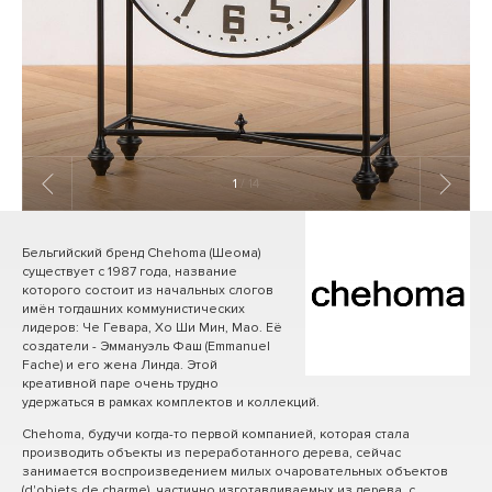
1
/ 14
Бельгийский бренд Chehoma (Шеома)
существует с 1987 года, название
которого состоит из начальных слогов
имён тогдашних коммунистических
лидеров: Че Гевара, Хо Ши Мин, Мао. Её
создатели - Эммануэль Фаш (Emmanuel
Fache) и его жена Линда. Этой
креативной паре очень трудно
удержаться в рамках комплектов и коллекций.
Chehoma, будучи когда-то первой компанией, которая стала
производить объекты из переработанного дерева, сейчас
занимается воспроизведением милых очаровательных объектов
(d'objets de charme), частично изготавливаемых из дерева, с