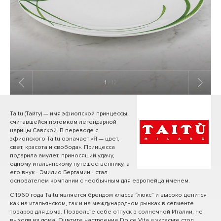
1
/ 12
Taitu (Тайту) — имя эфиопской принцессы,
считавшейся потомком легендарной
царицы Савской. В переводе с
эфиопского Taitu означает «Я — цвет,
свет, красота и свобода». Принцесса
подарила амулет, приносящий удачу,
одному итальянскому путешественнику, а
его внук - Эмилио Бергамин - стал
основателем компании с необычным для европейца именем.
С 1960 года Taitu является брендом класса “люкс” и высоко ценится
как на итальянском, так и на международном рынках в сегменте
товаров для дома. Позвольте себе отпуск в солнечной Италии, не
выходя из дома! Ощутите настроение Dolce Vita и украсьте стол