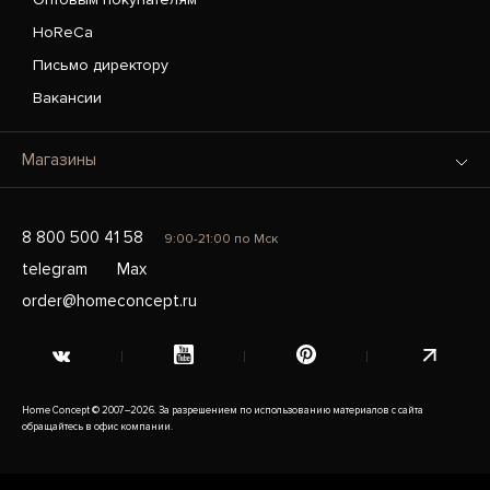
HoReCa
Письмо директору
Вакансии
Магазины
8 800 500 41 58
9:00-21:00 по Мск
telegram
Max
order@homeconcept.ru
Home Concept © 2007–2026. За разрешением по использованию материалов с сайта
обращайтесь в офис компании.