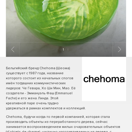
1
/ 6
Бельгийский бренд Chehoma (Шеома)
существует с 1987 года, название
которого состоит из начальных слогов
имён тогдашних коммунистических
лидеров: Че Гевара, Хо Ши Мин, Мао. Её
создатели - Эммануэль Фаш (Emmanuel
Fache) и его жена Линда. Этой
креативной паре очень трудно
удержаться в рамках комплектов и коллекций.
Chehoma, будучи когда-то первой компанией, которая стала
производить объекты из переработанного дерева, сейчас
занимается воспроизведением милых очаровательных объектов
(d'objets de charme), частично изготавливаемых из дерева, с