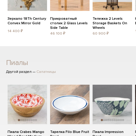
Зеркало 18Th Century
Прикроватный
Тележка 2 Levels
Convex Mirror Gold
столик 2 Glass Levels
Storage Baskets On
Side Table
Wheels
14 400 ₽
46 100 ₽
60 900 ₽
Пиалы
Другой раздел —
Салатницы
Пиала Crabes Mango
Тарелка Filo Blue Fruit
Пиала Impression