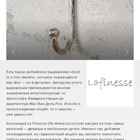
1
/ 5
Есть такое английское выражение «God
is in the details», которое переводится
как «Бог — он в деталях». Авторство этого
выражения приписывается многим
знаменитым интеллектуалам: от
философа Фридриха Ницше до
архитектора Мис Ван Дель Рое. И если о
происхождении спорят, то о смысле —
уже давно нет.
Коллекция La Finesse (Ля Финесс) состоит как раз из этих самых
мелочей — дверных и мебельных ручек. Именно так, добавив
неожиданный, но гармоничный акцент, вы сможете закончить
работу над вашим интерьером. Эти личные детали быстро станут