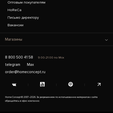
Оптовым покупателям
HoReCa
Письмо директору
Вакансии
Магазины
8 800 500 41 58
9:00-21:00 по Мск
telegram
Max
order@homeconcept.ru
Home Concept © 2007–2026. За разрешением по использованию материалов с сайта
обращайтесь в офис компании.