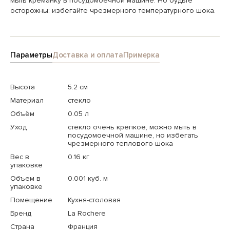
мыть креманку в посудомоечной машине. Но будьте
осторожны: избегайте чрезмерного температурного шока.
Параметры
Доставка и оплата
Примерка
Высота
5.2 см
Материал
стекло
Объём
0.05 л
Уход
стекло очень крепкое, можно мыть в
посудомоечной машине, но избегать
чрезмерного теплового шока
Вес в
0.16 кг
упаковке
Объем в
0.001 куб. м
упаковке
Помещение
Кухня-столовая
Бренд
La Rochere
Страна
Франция