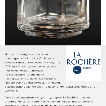
1
/ 0
История французских мастеров-
стеклодувов La Rochère (Ля Рошер)
началась несколько столетий назад — в
1475 году. С тех пор компания прошла
путь от маленького цеха до
международно признанного
производителя стеклянных изделий.
Позади были войны, пожары и эпидемии,
бушевавшие в разное время в Европе. Но горны стеклодувов не
затухали.
Гамма производимых сегодня под маркой La Rochère товаров
огромна. Но самыми симпатичными нам показались коллекции,
которые отсылают к истории Франции, сохранившие дух