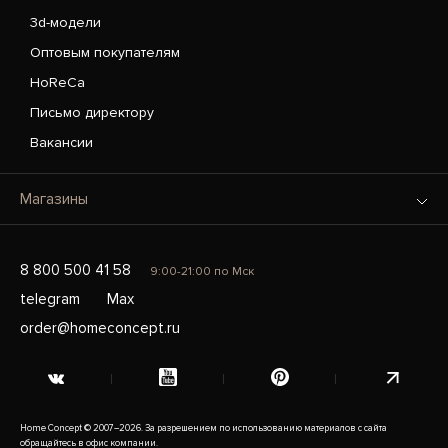
3d-модели
Оптовым покупателям
HoReCa
Письмо директору
Вакансии
Магазины
8 800 500 41 58
9:00-21:00 по Мск
telegram
Max
order@homeconcept.ru
Home Concept © 2007–2026. За разрешением по использованию материалов с сайта
обращайтесь в офис компании.