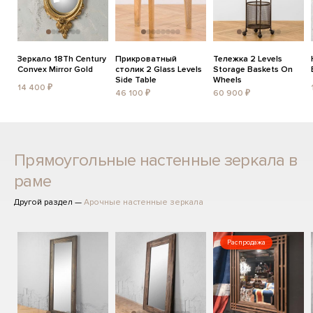
Зеркало 18Th Century
Прикроватный
Тележка 2 Levels
Convex Mirror Gold
столик 2 Glass Levels
Storage Baskets On
Side Table
Wheels
14 400 ₽
46 100 ₽
60 900 ₽
Прямоугольные настенные зеркала в
раме
Другой раздел —
Арочные настенные зеркала
Распродажа