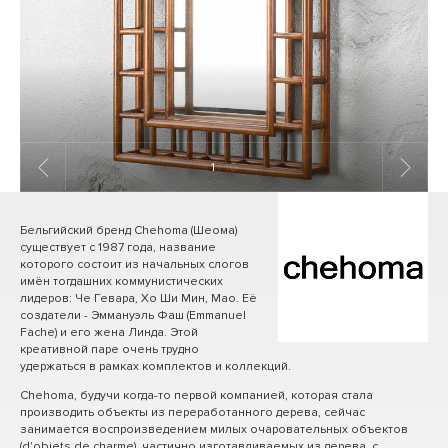
1
/ 10
Бельгийский бренд Chehoma (Шеома)
существует с 1987 года, название
которого состоит из начальных слогов
имён тогдашних коммунистических
лидеров: Че Гевара, Хо Ши Мин, Мао. Её
создатели - Эммануэль Фаш (Emmanuel
Fache) и его жена Линда. Этой
креативной паре очень трудно
удержаться в рамках комплектов и коллекций.
Chehoma, будучи когда-то первой компанией, которая стала
производить объекты из переработанного дерева, сейчас
занимается воспроизведением милых очаровательных объектов
(d'objets de charme), частично изготавливаемых из дерева, с