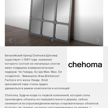
1
/ 7
Бельгийский бренд Chehoma (Шеома)
существует с 1987 года, название
которого состоит из начальных слогов
имён тогдашних коммунистических
лидеров: Че Гевара, Хо Ши Мин, Мао. Её
создатели - Эммануэль Фаш (Emmanuel
Fache) и его жена Линда. Этой
креативной паре очень трудно
удержаться в рамках комплектов и коллекций.
Chehoma, будучи когда-то первой компанией, которая стала
производить объекты из переработанного дерева, сейчас
занимается воспроизведением милых очаровательных объектов
(d'objets de charme), частично изготавливаемых из дерева, с