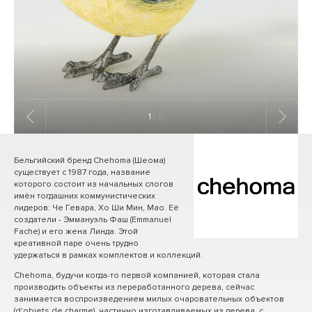
1
/ 8
Бельгийский бренд Chehoma (Шеома)
существует с 1987 года, название
которого состоит из начальных слогов
имён тогдашних коммунистических
лидеров: Че Гевара, Хо Ши Мин, Мао. Её
создатели - Эммануэль Фаш (Emmanuel
Fache) и его жена Линда. Этой
креативной паре очень трудно
удержаться в рамках комплектов и коллекций.
Chehoma, будучи когда-то первой компанией, которая стала
производить объекты из переработанного дерева, сейчас
занимается воспроизведением милых очаровательных объектов
(d'objets de charme), частично изготавливаемых из дерева, с