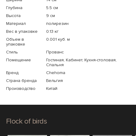
Глубина
5.5 см
Высота
9 см
Материал
полирезин
Вес в упаковке
0.13 кг
Объем в
0.001 куб. м
упаковке
Стиль
Прованс
Помещение
Гостиная, Кабинет, Кухня-столовая,
Спальня
Бренд
Chehoma
Страна бренда
Бельгия
Производство
Китай
Flock of birds