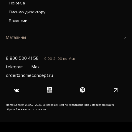
HoReCa
Письмо директору
Вакансии
Магазины
8 800 500 41 58
9:00-21:00 по Мск
telegram
Max
order@homeconcept.ru
Home Concept © 2007–2026. За разрешением по использованию материалов с сайта
обращайтесь в офис компании.