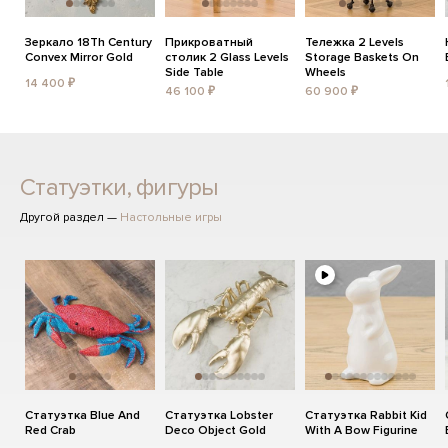
Зеркало 18Th Century
Прикроватный
Тележка 2 Levels
Convex Mirror Gold
столик 2 Glass Levels
Storage Baskets On
Side Table
Wheels
14 400 ₽
46 100 ₽
60 900 ₽
Статуэтки, фигуры
Другой раздел —
Настольные игры
Статуэтка Blue And
Статуэтка Lobster
Статуэтка Rabbit Kid
Red Crab
Deco Object Gold
With A Bow Figurine