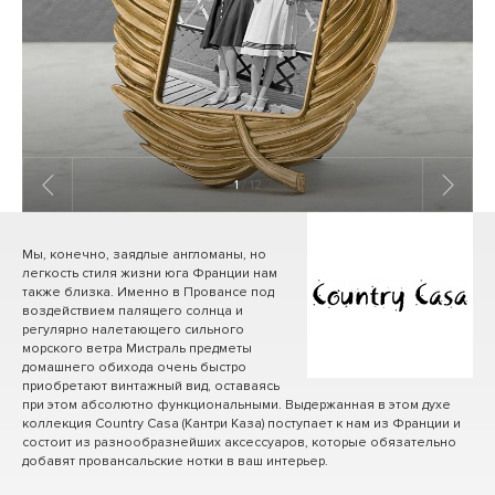
1
/ 12
Мы, конечно, заядлые англоманы, но
легкость стиля жизни юга Франции нам
также близка. Именно в Провансе под
воздействием палящего солнца и
регулярно налетающего сильного
морского ветра Мистраль предметы
домашнего обихода очень быстро
приобретают винтажный вид, оставаясь
при этом абсолютно функциональными. Выдержанная в этом духе
коллекция Country Casa (Кантри Каза) поступает к нам из Франции и
состоит из разнообразнейших аксессуаров, которые обязательно
добавят провансальские нотки в ваш интерьер.