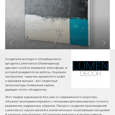
1
/ 13
Создатели молодого петербургского
арт-дуэта Lumendecor (Люмендекор)
уделяют особое внимание атмосфере, в
которой рождаются их работы. Хорошее
настроение, чашечка ароматного кофе
и красивая музыка - вот секретные
катализаторы появления картин,
дарящих тепло обладателю.
Этот тандем художников без ума от современного искусства,
обожает экспериментировать с техниками для максимально точного
выражения задуманных образов. Процесс создания произведений
Lumendecor окутан магией и исключительно позитивными эмоциями!
В картинах преобладает абстрактная живопись в экспрессивной