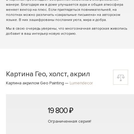
манере. Благодаря им в доме улучшается аура и общая атмосфера
меняет вектор на плюс. Если приглядеться повнимательней, на
полотнах можно различить «сакральные письмена» на авторском
языке. В них зашифрованы послания уюта, мира и добра.
Мы в свою очередь уверены, что многозначная авторская живопись
добавит в ваш интерьер новую историю.
Картина Гео, холст, акрил
Картина акрилом Geo Painting
—
Lumendecor
19 800 ₽
Ограниченная серия!