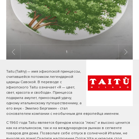
1
/ 8
Taitu (Тайту) — имя эфиопской принцессы,
считавшейся потомком легендарной
царицы Савской. В переводе с
эфиопского Taitu означает «Я — цвет,
свет, красота и свобода». Принцесса
подарила амулет, приносящий удачу,
одному итальянскому путешественнику, а
его внук - Эмилио Бергамин - стал
основателем компании с необычным для европейца именем.
С 1960 года Taitu является брендом класса “люкс” и высоко ценится
как на итальянском, так и на международном рынках в сегменте
товаров для дома. Позвольте себе отпуск в солнечной Италии, не
выходя из дома! Ощутите настроение Dolce Vita и украсьте стол