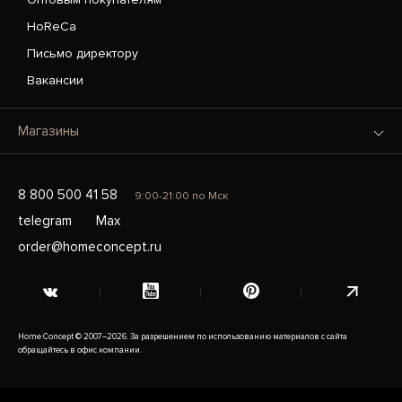
HoReCa
Письмо директору
Вакансии
Магазины
8 800 500 41 58
9:00-21:00 по Мск
telegram
Max
order@homeconcept.ru
Home Concept © 2007–2026. За разрешением по использованию материалов с сайта
обращайтесь в офис компании.