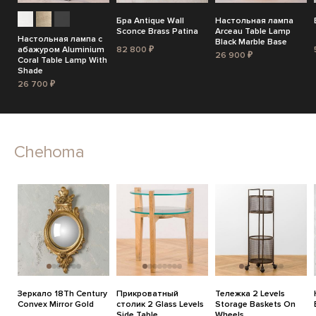
Бра Antique Wall
Настольная лампа
Sconce Brass Patina
Arceau Table Lamp
Настольная лампа с
Black Marble Base
абажуром Aluminium
82 800 ₽
26 900 ₽
Coral Table Lamp With
Shade
26 700 ₽
Chehoma
Зеркало 18Th Century
Прикроватный
Тележка 2 Levels
Convex Mirror Gold
столик 2 Glass Levels
Storage Baskets On
Side Table
Wheels