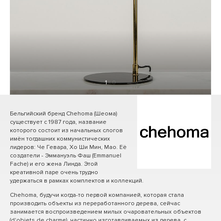
1
/ 0
Бельгийский бренд Chehoma (Шеома)
существует с 1987 года, название
которого состоит из начальных слогов
имён тогдашних коммунистических
лидеров: Че Гевара, Хо Ши Мин, Мао. Её
создатели - Эммануэль Фаш (Emmanuel
Fache) и его жена Линда. Этой
креативной паре очень трудно
удержаться в рамках комплектов и коллекций.
Chehoma, будучи когда-то первой компанией, которая стала
производить объекты из переработанного дерева, сейчас
занимается воспроизведением милых очаровательных объектов
(d'objets de charme), частично изготавливаемых из дерева, с