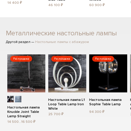
14 400 ₽
46 100 ₽
60 900 ₽
Металлические настольные лампы
Другой раздел —
Настольные лампы с абажуром
Распродажа
Распродажа
Распродажа
Настольная лампа L1
Настольная лампа
Loop Table Lamp Iron
Sophie Table Lamp
Настольная лампа
White
Knuckle Joint Table
94 300 ₽
25 700 ₽
Lamp Straight
14 500...16 500 ₽